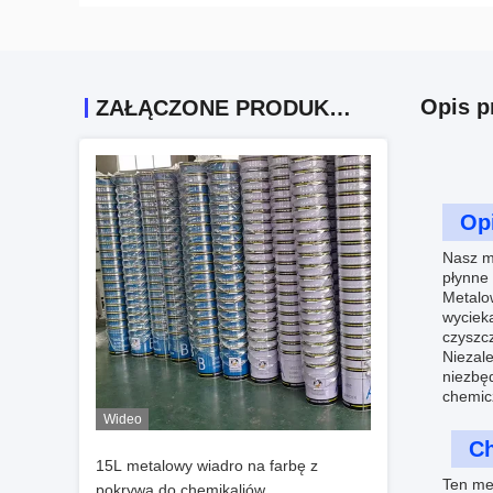
Opis p
ZAŁĄCZONE PRODUKTY
Op
Nasz m
płynne
Metalow
wyciek
czyszc
Niezale
niezbę
chemic
Wideo
Ch
15L metalowy wiadro na farbę z
Ten me
pokrywą do chemikaliów