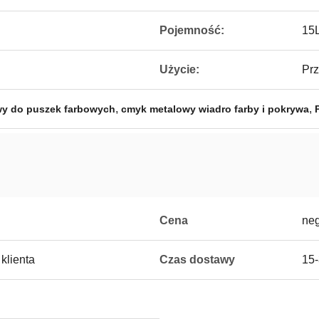
Pojemność:
15
Użycie:
Pr
,
,
y do puszek farbowych
cmyk metalowy wiadro farby i pokrywa
Cena
ne
klienta
Czas dostawy
15-