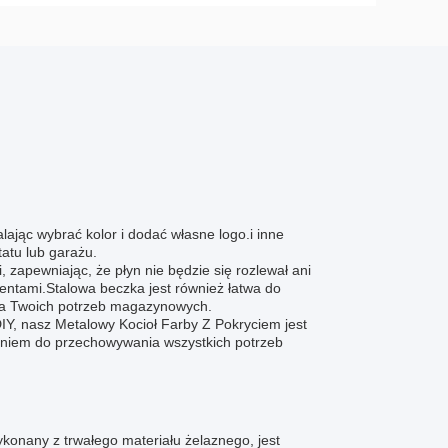
ając wybrać kolor i dodać własne logo.i inne
atu lub garażu.
 zapewniając, że płyn nie będzie się rozlewał ani
entami.Stalowa beczka jest również łatwa do
dla Twoich potrzeb magazynowych.
DIY, nasz Metalowy Kocioł Farby Z Pokryciem jest
zaniem do przechowywania wszystkich potrzeb
onany z trwałego materiału żelaznego, jest