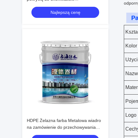
odporn
przemysłowych
Najlepszą cenę
Pa
Kszta
Kolor
Użyci
Nazw
Mater
Poje
Logo
HDPE Żelazna farba Metalowa wiadro
na zamówienie do przechowywania
Cech
płynów chemicznych