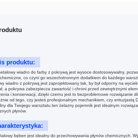
roduktu
is produktu:
etalowy wiadro do farby z pokrywą jest wysoce dostosowywalny, pozwal
 chemiczne, co czyni go wszechstronnym dodatkiem do każdego warszt
y wiadro z pokrywą jest zaprojektowany tak, by był odporny na wycieki,
ał, a pokrywa zabezpiecza zawartość i chroni przed zewnętrznymi elem
zenia i konserwacji, dzięki czemu jest to bezproblemowe rozwiązanie 
żnie od tego, czy jesteś profesjonalnym mechanikiem, czy entuzjastą 
dny dla Twojego warsztatu.ten żelazny pojemnik jest idealnym rozwią
znych płynów.
arakterystyka:
talowy bęben jest idealny do przechowywania płynów chemicznych. Wyk