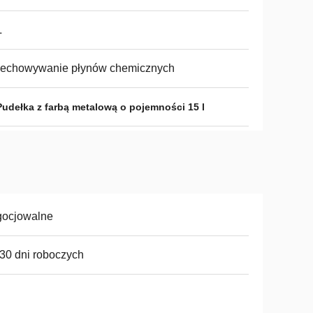
L
zechowywanie płynów chemicznych
Pudełka z farbą metalową o pojemności 15 l
gocjowalne
30 dni roboczych