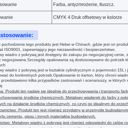
osowanie
Farba, antyzmrożenie, tłuszcz.
owanie
CMYK 4 Druk offsetowy w kolorze
stosowanie:
 pochodzenia tego produktu jest Hebei w Chinach, gdzie jest on produk
ikat ISO9001, zapewniający jego niezawodność i bezpieczeństwo.
wy wiadro z pokrywą jest dostępny do zakupu po negocjacyjnej cenie, 
ż negocjowana.Szczegóły opakowania są dostosowywane do potrzeb klie
ych.
y wiadro z pokrywą jest w kształcie cylindrycznym o pojemności 15L i
ować do konkretnych potrzeb.Opakowanie to karton, który chroni wiadr
j przedstawiono kilka przypadków zastosowań i scenariuszy, w któryc
ą:
a: Produkt ten nadaje się idealnie do przechowywania i transportu farby
chowywanie środków chemicznych: Metalowy wiaderek do farby z pokry
ych na działanie środków chemicznych, co czyni go idealnym do przech
ownictwo: Produkt ten jest również przydatny w przemyśle budowlany
ortu cementu, gipsu i innych materiałów budowlanych.
ictwo: Metalowy wiadro z pokrywą jest również odpowiedni do celów rol