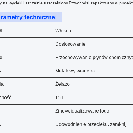
y na wycieki i szczelnie uszczelniony.Przychodzi zapakowany w pudeł
rametry techniczne:
łt
Włókna
Dostosowanie
e
Przechowywanie płynów chemiczny
a
Metalowy wiaderek
iał
Żelazo
mność
15 l
Zindywidualizowane logo
y
Udowodnienie przecieku, zamknij.