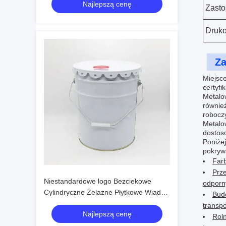
Najlepszą cenę
Zast
Druk
Za
Miejsce
certyf
Metalo
równie
robocz
Metalow
dostos
Poniże
pokryw
Farb
Prze
Niestandardowe logo Bezciekowe
odporn
Cylindryczne Żelazne Płytkowe Wiadro
Bud
Z Pokryciem Do Przechowywania
transp
Najlepszą cenę
Płynów Chemicznych
Roln