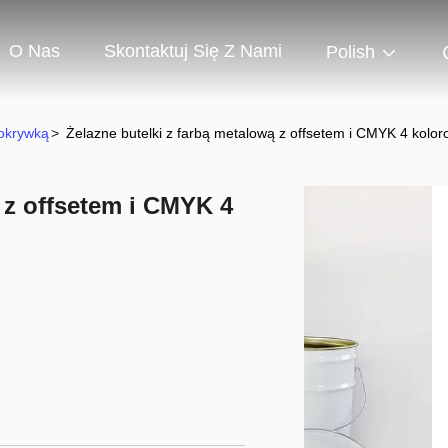
O Nas
Skontaktuj Się Z Nami
Polish
okrywką
>
Żelazne butelki z farbą metalową z offsetem i CMYK 4 kolo
 z offsetem i CMYK 4