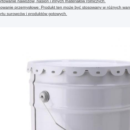
rtowanie nawozów, nasion i innych materiałów rolniczych.
sowanie przemysłowe: Produkt ten może być stosowany w różnych wa
ortu surowców i produktów gotowych.