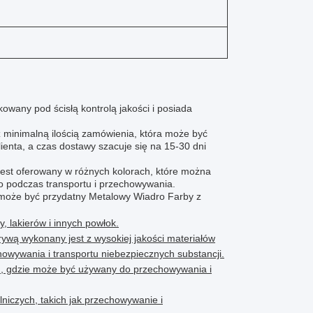
owany pod ścisłą kontrolą jakości i posiada
z minimalną ilością zamówienia, która może być
nta, a czas dostawy szacuje się na 15-30 dni
 jest oferowany w różnych kolorach, które można
o podczas transportu i przechowywania.
h może być przydatny Metalowy Wiadro Farby z
, lakierów i innych powłok.
wą wykonany jest z wysokiej jakości materiałów
owywania i transportu niebezpiecznych substancji.
m, gdzie może być używany do przechowywania i
niczych, takich jak przechowywanie i