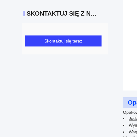
SKONTAKTUJ SIĘ Z NAMI
Skontaktuj się teraz
Op
Opakow
Jed
Wymi
Waga