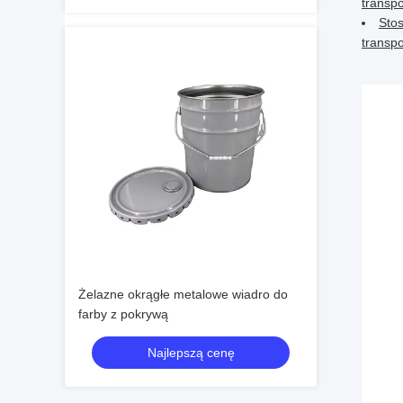
transpo
Sto
transp
Żelazne okrągłe metalowe wiadro do
farby z pokrywą
Najlepszą cenę