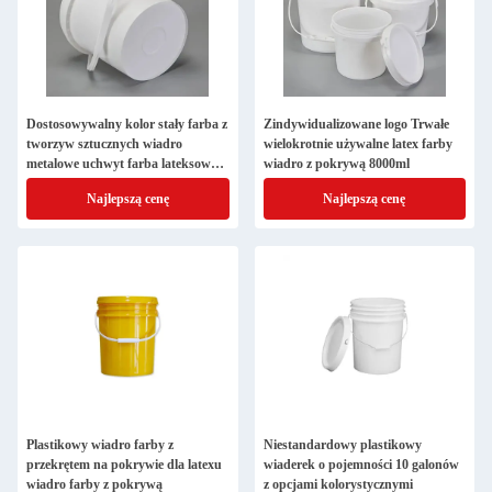
Dostosowywalny kolor stały farba z
Zindywidualizowane logo Trwałe
tworzyw sztucznych wiadro
wielokrotnie używalne latex farby
metalowe uchwyt farba lateksowa
wiadro z pokrywą 8000ml
1000ml
Najlepszą cenę
Najlepszą cenę
Plastikowy wiadro farby z
Niestandardowy plastikowy
przekrętem na pokrywie dla latexu
wiaderek o pojemności 10 galonów
wiadro farby z pokrywą
z opcjami kolorystycznymi