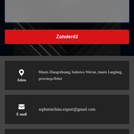
Zatwierdź
Miasto Zhaogezhuang, hrabstwo Wen'an, miasto Langfang,
prowincja Hebei
Adres
sophieinchina.export@gmail.com
E-mail